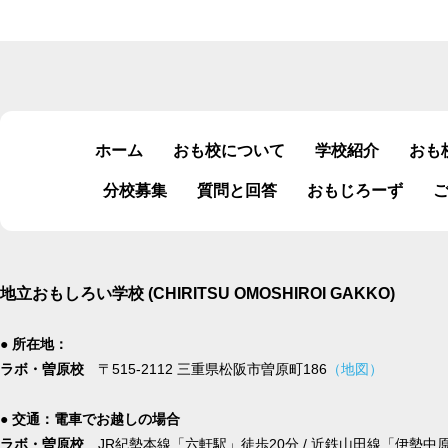
ホーム
おも校について
学校紹介
おも
分校募集
質問と回答
おもじろーず
地立おもしろい学校 (CHIRITSU OMOSHIROI GAKKO)
● 所在地：
ラボ・曽原校
〒515-2112 三重県松阪市曽原町186
（地図）
● 交通：電車でお越しの場合
ラボ・曽原校
JR紀勢本線「六軒駅」徒歩20分 / 近鉄山田線「伊勢中