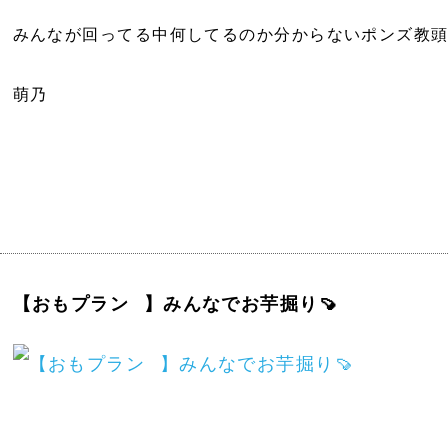
みんなが回ってる中何してるのか分からないポンズ教頭🐕 ͗
萌乃
【おもプラン⠀】みんなでお芋掘り🍠