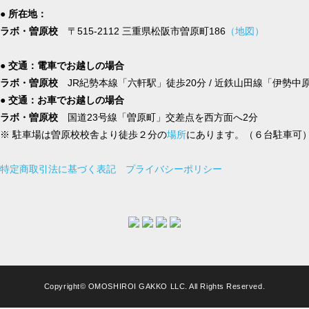
● 所在地：
ラボ・曽原校
〒515-2112 三重県松阪市曽原町186
（地図）
● 交通：電車でお越しの場合
ラボ・曽原校
JR紀勢本線「六軒駅」徒歩20分 / 近鉄山田線「伊勢中
● 交通：お車でお越しの場合
ラボ・曽原校
国道23号線「曽原町」交差点を西方面へ2分
※ 駐車場は曽原校校舎より徒歩２分の
場所
にあります。（６台駐車可
特定商取引法に基づく表記
プライバシーポリシー
Copyright© OMOSHIROI GAKKO LLC. All Rights Reserved.