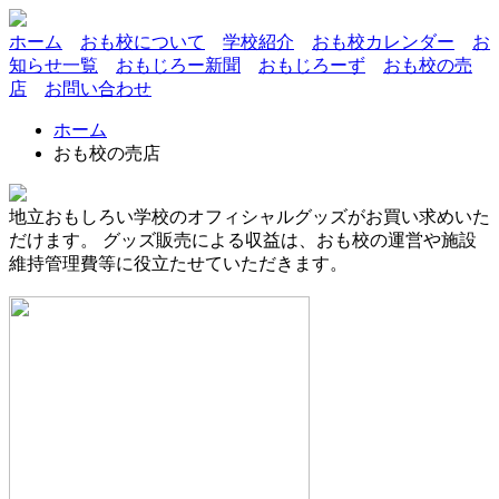
ホーム
おも校について
学校紹介
おも校カレンダー
お
知らせ一覧
おもじろー新聞
おもじろーず
おも校の売
店
お問い合わせ
ホーム
おも校の売店
地立おもしろい学校のオフィシャルグッズがお買い求めいた
だけます。 グッズ販売による収益は、おも校の運営や施設
維持管理費等に役立たせていただきます。