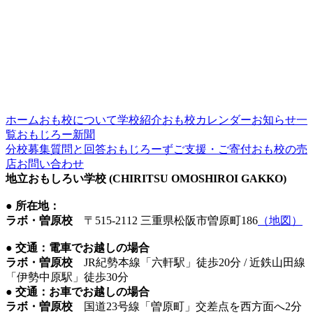
ホーム
おも校について
学校紹介
おも校カレンダー
お知らせ一
覧
おもじろー新聞
分校募集
質問と回答
おもじろーず
ご支援・ご寄付
おも校の売
店
お問い合わせ
地立おもしろい学校 (CHIRITSU OMOSHIROI GAKKO)
● 所在地：
ラボ・曽原校
〒515-2112 三重県松阪市曽原町186
（地図）
● 交通：電車でお越しの場合
ラボ・曽原校
JR紀勢本線「六軒駅」徒歩20分 / 近鉄山田線
「伊勢中原駅」徒歩30分
● 交通：お車でお越しの場合
ラボ・曽原校
国道23号線「曽原町」交差点を西方面へ2分