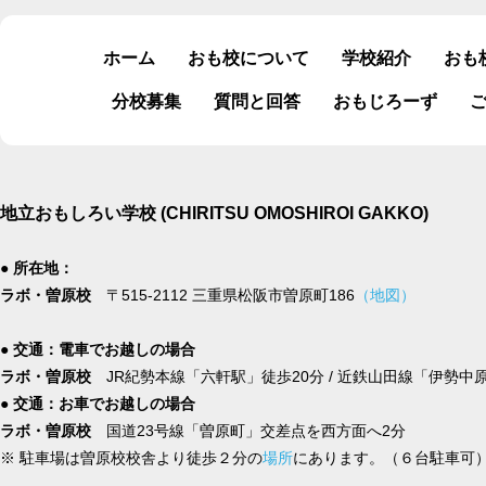
ホーム
おも校について
学校紹介
おも
分校募集
質問と回答
おもじろーず
地立おもしろい学校 (CHIRITSU OMOSHIROI GAKKO)
● 所在地：
ラボ・曽原校
〒515-2112 三重県松阪市曽原町186
（地図）
● 交通：電車でお越しの場合
ラボ・曽原校
JR紀勢本線「六軒駅」徒歩20分 / 近鉄山田線「伊勢中
● 交通：お車でお越しの場合
ラボ・曽原校
国道23号線「曽原町」交差点を西方面へ2分
※ 駐車場は曽原校校舎より徒歩２分の
場所
にあります。（６台駐車可